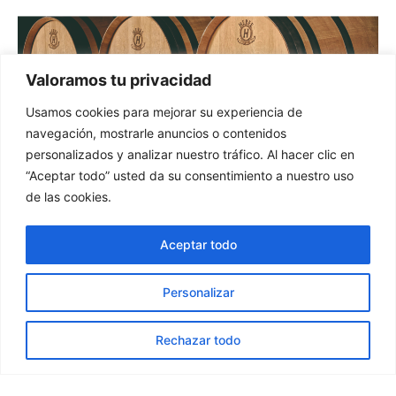
Valoramos tu privacidad
Usamos cookies para mejorar su experiencia de
navegación, mostrarle anuncios o contenidos
personalizados y analizar nuestro tráfico. Al hacer clic en
“Aceptar todo” usted da su consentimiento a nuestro uso
de las cookies.
Aceptar todo
Protección
Conoce como
Personalizar
protegemos tus barriles
Rechazar todo
Cada barrica se recubre de polipropileno y