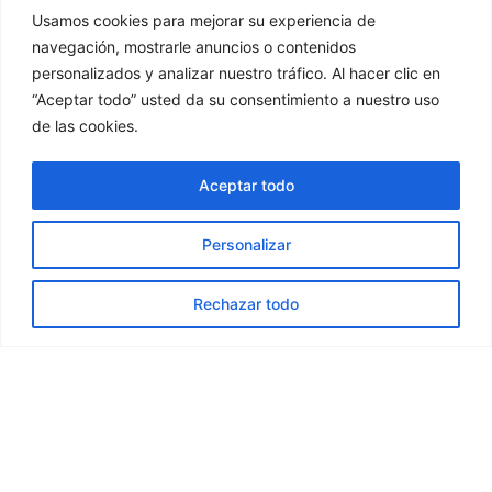
Usamos cookies para mejorar su experiencia de
navegación, mostrarle anuncios o contenidos
personalizados y analizar nuestro tráfico. Al hacer clic en
“Aceptar todo” usted da su consentimiento a nuestro uso
de las cookies.
Protección
Conoce como
Aceptar todo
protegemos tus barriles
Personalizar
Cada barrica se recubre de polipropileno y
cerrando la parte inferior y superior con una tapa
Rechazar todo
de cartón para evitar que se ensucien o
contaminen en el viaje a la bodega.
¿Quiéres saber más?