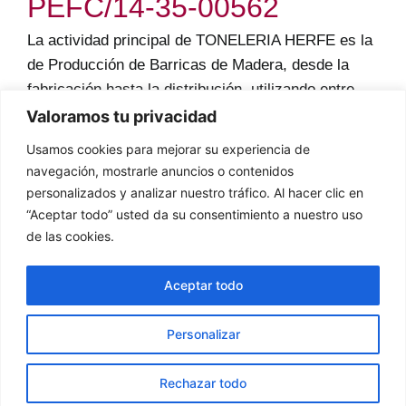
PEFC/14-35-00562
La actividad principal de TONELERIA HERFE es la
de Producción de Barricas de Madera, desde la
fabricación hasta la distribución, utilizando entre
nuestras materias primas de madera y metal,
Valoramos tu privacidad
materiales de origen forestal. Desde nuestro
Usamos cookies para mejorar su experiencia de
nacimiento, nuestra empresa está comprometida
navegación, mostrarle anuncios o contenidos
con el uso de estos productos como material
personalizados y analizar nuestro tráfico. Al hacer clic en
sostenible y de alta calidad. Así mismo, nuestra
“Aceptar todo” usted da su consentimiento a nuestro uso
política siempre ha sido la de tender a la excelencia
de las cookies.
en nuestros procesos, así como en el cuidado de
nuestros trabajadores, lo que se traduce en una
Aceptar todo
mejora continua de sus condiciones de seguridad y
salud.
Personalizar
A este compromiso queremos añadir el de
Rechazar todo
implantar y mantener el esquema de certificación