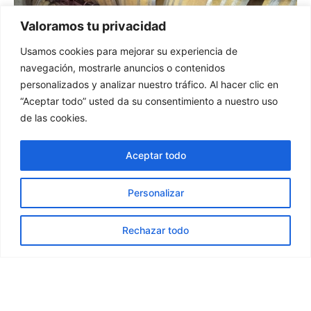
Valoramos tu privacidad
Usamos cookies para mejorar su experiencia de
navegación, mostrarle anuncios o contenidos
personalizados y analizar nuestro tráfico. Al hacer clic en
Barricas Usadas/Exvino
“Aceptar todo” usted da su consentimiento a nuestro uso
de las cookies.
Explora nuestra selección de barricas usadas,
perfectas para bodegas con visión de futuro que
Aceptar todo
buscan calidad y carácter a un precio accesible.
Personalizar
Cada barrica es cuidadosamente inspeccionada
para garantizar la mejor experiencia de
Rechazar todo
añejamiento, ofreciendo una nota única a tus vinos.
Quiero mas información