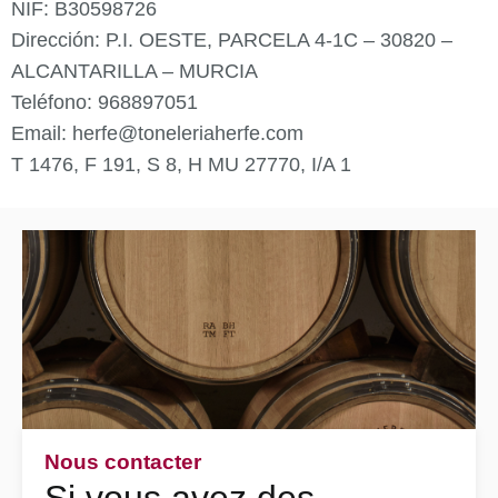
NIF: B30598726
Dirección: P.I. OESTE, PARCELA 4-1C – 30820 –
ALCANTARILLA – MURCIA
Teléfono: 968897051
Email: herfe@toneleriaherfe.com
T 1476, F 191, S 8, H MU 27770, I/A 1
Nous contacter
Si vous avez des