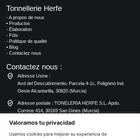
Tonnellerie Herfe
- A propos de nous
• Productos
- Élaboration
- Fûts
- Politique de qualité
• Blog
- Contactez nous
Contactez nous :
Adresse Usine :
Avd del Descubrimiento, Parcela 4-1c, Poligóino Ind.
Oeste Alcantarilla, 30820 (Murcia)
Adresse postale : TONELERIA HERFE S.L. Apdo.
Correos 414, 30169 San Gines (Murcia)
Valoramos tu privacidad
34 968 897 051
Usamos cookies para mejorar su experiencia de
34 968 892 672