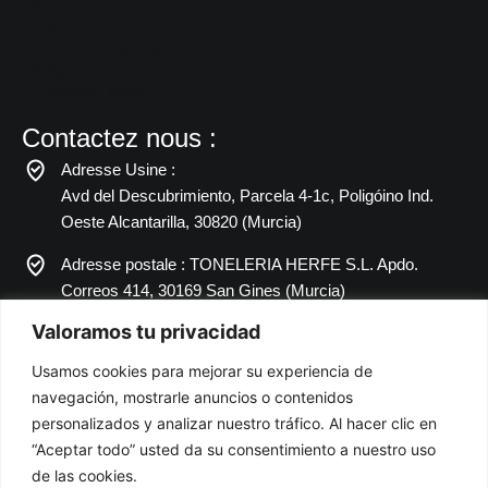
- Élaboration
- Fûts
- Politique de qualité
• Blog
- Contactez nous
Contactez nous :
Adresse Usine :
Avd del Descubrimiento, Parcela 4-1c, Poligóino Ind.
Oeste Alcantarilla, 30820 (Murcia)
Adresse postale : TONELERIA HERFE S.L. Apdo.
Correos 414, 30169 San Gines (Murcia)
Valoramos tu privacidad
34 968 897 051
Usamos cookies para mejorar su experiencia de
34 968 892 672
navegación, mostrarle anuncios o contenidos
herfe@toneleriaherfe.com
personalizados y analizar nuestro tráfico. Al hacer clic en
“Aceptar todo” usted da su consentimiento a nuestro uso
de las cookies.